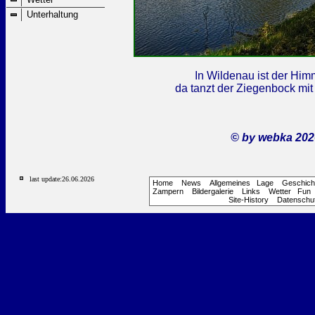
Unterhaltung
In Wildenau ist der Him
da tanzt der Ziegenbock mit
©
by webka 202
last update:
26.06.2026
Home
News
Allgemeines
Lage
Geschich
Zampern
Bildergalerie
Links
Wetter
Fun
Site-History
Datenschu