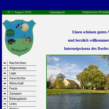
Fr, 7. August 2026
Impressum-Kontak
Gästebuch
Einen schönen guten
und herzlich willkommen
Internetpräsenz des Dorfe
Nachrichten
Allgemeines
Lage
Geschichte
Wirtschaft
Feste
Zampern
Bildergalerie
Links
Wetter